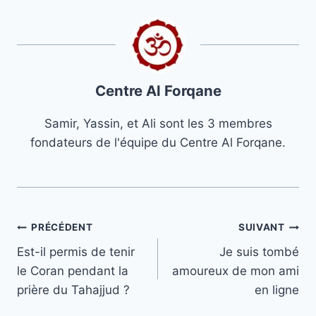
Centre Al Forqane
Samir, Yassin, et Ali sont les 3 membres
fondateurs de l'équipe du Centre Al Forqane.
Navigation
PRÉCÉDENT
SUIVANT
Est-il permis de tenir
Je suis tombé
de
le Coran pendant la
amoureux de mon ami
l’article
prière du Tahajjud ?
en ligne