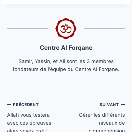
Centre Al Forqane
Samir, Yassin, et Ali sont les 3 membres
fondateurs de l'équipe du Centre Al Forqane.
Navigation
PRÉCÉDENT
SUIVANT
Allah vous testera
Gérer les différents
de
avec ces épreuves –
niveaux de
l’article
alors soyez prêt !
compréhension