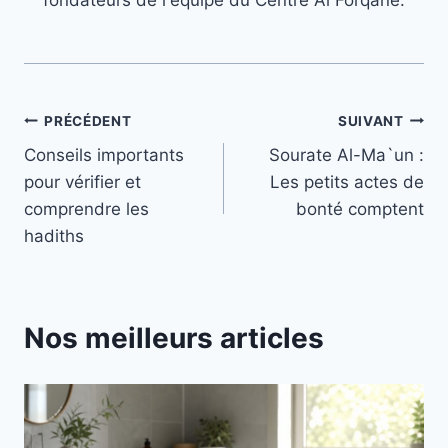
fondateurs de l'équipe du Centre Al Forqane.
Navigation
PRÉCÉDENT
SUIVANT
Conseils importants
Sourate Al-Ma`un :
de
pour vérifier et
Les petits actes de
l’article
comprendre les
bonté comptent
hadiths
Nos meilleurs articles