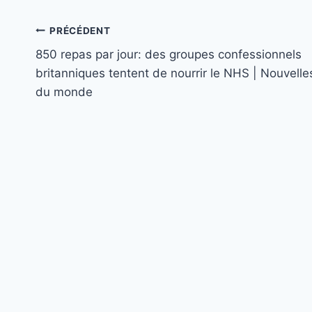
Navigation
PRÉCÉDENT
850 repas par jour: des groupes confessionnels
de
britanniques tentent de nourrir le NHS | Nouvelle
l’article
du monde