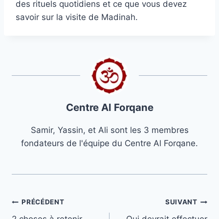
des rituels quotidiens et ce que vous devez
savoir sur la visite de Madinah.
Centre Al Forqane
Samir, Yassin, et Ali sont les 3 membres
fondateurs de l'équipe du Centre Al Forqane.
Navigation
PRÉCÉDENT
SUIVANT
2 choses à retenir
Qui devrait effectuer