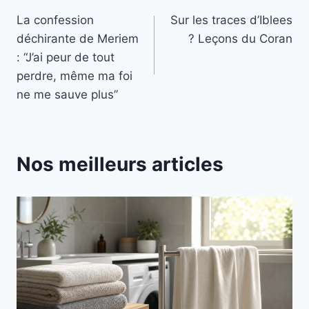
Navigation
La confession
Sur les traces d’Iblees
de
déchirante de Meriem
? Leçons du Coran
l’article
: “J’ai peur de tout
perdre, même ma foi
ne me sauve plus”
Nos meilleurs articles