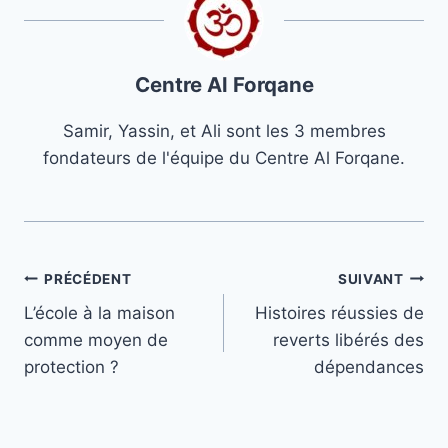
Centre Al Forqane
Samir, Yassin, et Ali sont les 3 membres
fondateurs de l'équipe du Centre Al Forqane.
Navigation
PRÉCÉDENT
SUIVANT
L’école à la maison
Histoires réussies de
de
comme moyen de
reverts libérés des
l’article
protection ?
dépendances