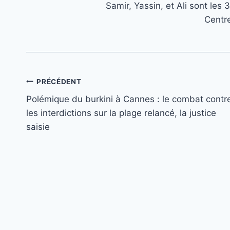
Samir, Yassin, et Ali sont le
Centr
Navigation
PRÉCÉDENT
Polémique du burkini à Cannes : le combat contr
de
les interdictions sur la plage relancé, la justice
l’article
saisie