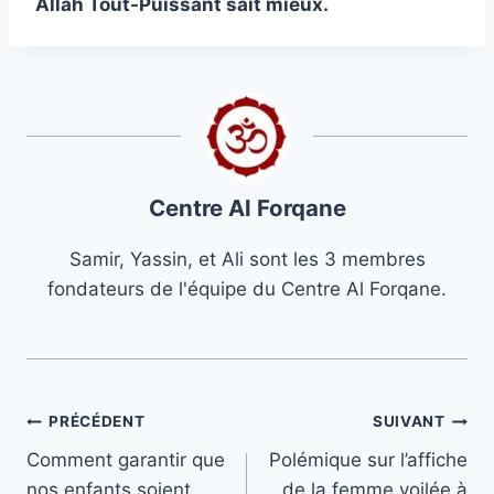
Allah Tout-Puissant sait mieux.
Centre Al Forqane
Samir, Yassin, et Ali sont les 3 membres
fondateurs de l'équipe du Centre Al Forqane.
Navigation
PRÉCÉDENT
SUIVANT
Comment garantir que
Polémique sur l’affiche
de
nos enfants soient
de la femme voilée à