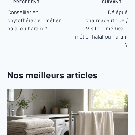
Navigation
PRÉCÉDENT
SUIVANT
Conseiller en
Délégué
de
phytothérapie : métier
pharmaceutique /
l’article
halal ou haram ?
Visiteur médical :
métier halal ou haram
?
Nos meilleurs articles