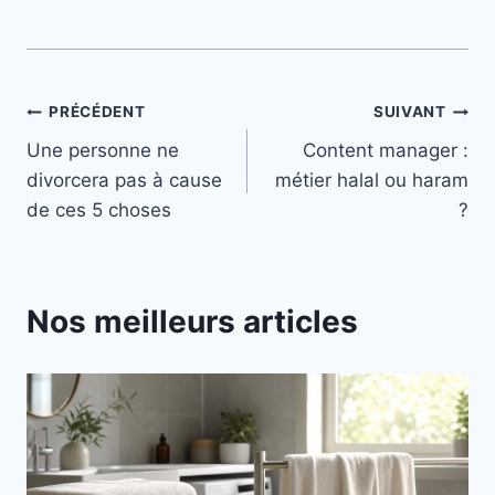
Navigation
PRÉCÉDENT
SUIVANT
Une personne ne
Content manager :
de
divorcera pas à cause
métier halal ou haram
l’article
de ces 5 choses
?
Nos meilleurs articles