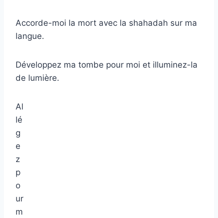
Accorde-moi la mort avec la shahadah sur ma
langue.
Développez ma tombe pour moi et illuminez-la
de lumière.
Al
lé
g
e
z
p
o
ur
m