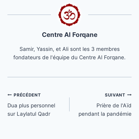
Centre Al Forqane
Samir, Yassin, et Ali sont les 3 membres
fondateurs de l'équipe du Centre Al Forqane.
Navigation
PRÉCÉDENT
SUIVANT
Dua plus personnel
Prière de l'Aïd
de
sur Laylatul Qadr
pendant la pandémie
l’article