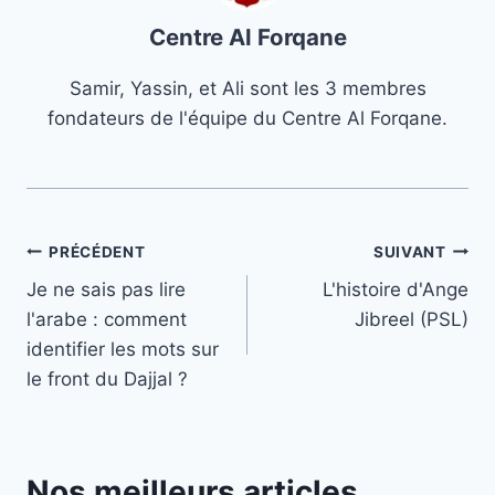
Centre Al Forqane
Samir, Yassin, et Ali sont les 3 membres
fondateurs de l'équipe du Centre Al Forqane.
Navigation
PRÉCÉDENT
SUIVANT
Je ne sais pas lire
L'histoire d'Ange
de
l'arabe : comment
Jibreel (PSL)
l’article
identifier les mots sur
le front du Dajjal ?
Nos meilleurs articles