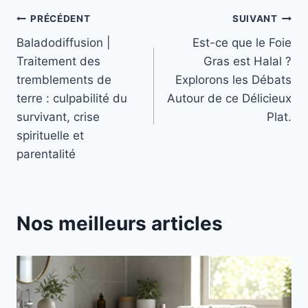
Navigation
PRÉCÉDENT
SUIVANT
Baladodiffusion |
Est-ce que le Foie
de
Traitement des
Gras est Halal ?
l’article
tremblements de
Explorons les Débats
terre : culpabilité du
Autour de ce Délicieux
survivant, crise
Plat.
spirituelle et
parentalité
Nos meilleurs articles