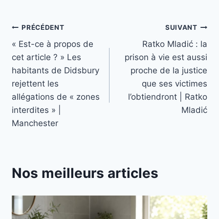
Navigation
PRÉCÉDENT
SUIVANT
« Est-ce à propos de
Ratko Mladić : la
de
cet article ? » Les
prison à vie est aussi
l’article
habitants de Didsbury
proche de la justice
rejettent les
que ses victimes
allégations de « zones
l’obtiendront | Ratko
interdites » |
Mladić
Manchester
Nos meilleurs articles