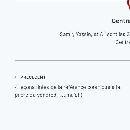
Centre
Samir, Yassin, et Ali sont le
Centr
Navigation
PRÉCÉDENT
4 leçons tirées de la référence coranique à la
de
prière du vendredi (Jumu'ah)
l’article