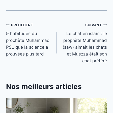
Navigation
PRÉCÉDENT
SUIVANT
9 habitudes du
Le chat en islam : le
de
prophète Muhammad
prophète Muhammad
l’article
PSL que la science a
(saw) aimait les chats
prouvées plus tard
et Muezza était son
chat préféré
Nos meilleurs articles