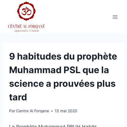
Aller
au
contenu
9 habitudes du prophète
Muhammad PSL que la
science a prouvées plus
tard
Par
Centre Al Forqane
13 mai 2020
Le Prophète Muhammad PBUH Habits