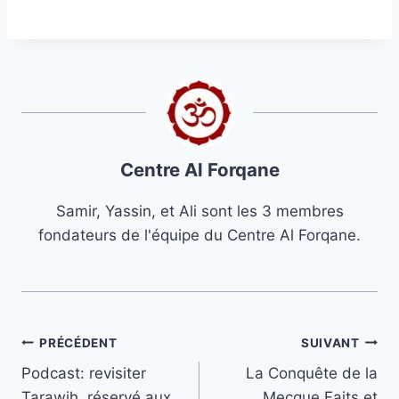
Centre Al Forqane
Samir, Yassin, et Ali sont les 3 membres
fondateurs de l'équipe du Centre Al Forqane.
Navigation
PRÉCÉDENT
SUIVANT
Podcast: revisiter
La Conquête de la
de
Tarawih, réservé aux
Mecque Faits et