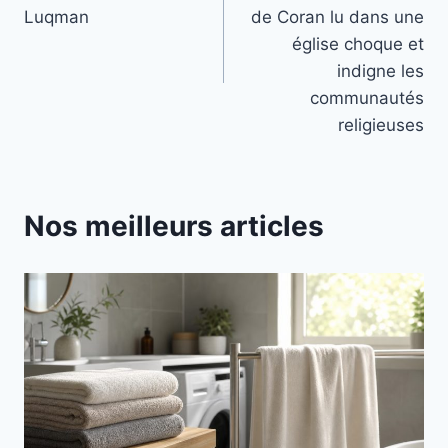
l’article
Luqman
de Coran lu dans une
église choque et
indigne les
communautés
religieuses
Nos meilleurs articles