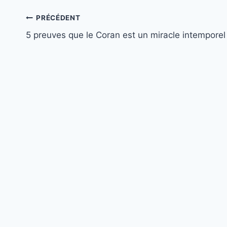
Navigation
PRÉCÉDENT
5 preuves que le Coran est un miracle intemporel
de
l’article