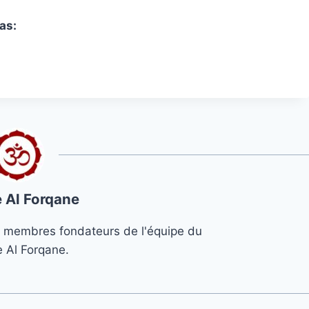
as:
 Al Forqane
s 3 membres fondateurs de l'équipe du
e Al Forqane.