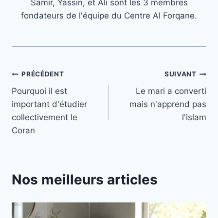
Samir, Yassin, et Ali sont les 3 membres
fondateurs de l'équipe du Centre Al Forqane.
Navigation
PRÉCÉDENT
SUIVANT
Pourquoi il est
Le mari a converti
de
important d'étudier
mais n'apprend pas
l’article
collectivement le
l'islam
Coran
Nos meilleurs articles