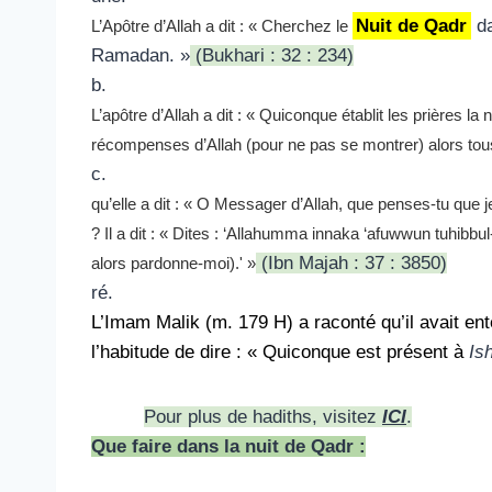
Nuit de Qadr
da
L’Apôtre d’Allah a dit : « Cherchez le
Ramadan. »
(Bukhari : 32 : 234)
b.
L’apôtre d’Allah a dit : « Quiconque établit les prières la 
récompenses d’Allah (pour ne pas se montrer) alors to
c.
qu’elle a dit : « O Messager d’Allah, que penses-tu que j
? Il a dit : « Dites : ‘Allahumma innaka ‘afuwwun tuhibbul
(Ibn Majah : 37 : 3850)
alors pardonne-moi).' »
ré.
L’Imam Malik (m. 179 H) a raconté qu’il avait en
l’habitude de dire : « Quiconque est présent à
Is
Pour plus de hadiths, visitez
ICI
.
Que faire dans la nuit de Qadr :