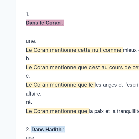
1.
Dans le Coran :
une.
mieux 
Le Coran mentionne cette nuit comme
b.
Le Coran mentionne que c’est au cours de ce
c.
les anges et l’espr
Le Coran mentionne que le
affaire.
ré.
la paix et la tranquilli
Le Coran mentionne que
2.
Dans Hadith :
une.