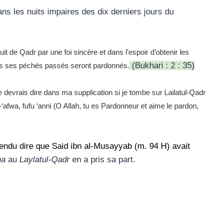
ns les nuits impaires des dix derniers jours du
nuit de Qadr par une foi sincère et dans l’espoir d’obtenir les
(Bukhari : 2 : 35)
us ses péchés passés seront pardonnés.
e devrais dire dans ma supplication si je tombe sur Lailatul-Qadr
-‘afwa, fufu ‘anni (O Allah, tu es Pardonneur et aime le pardon,
tendu dire que Said ibn al-Musayyab (m. 94 H) avait
ha
au
Laylatul-Qadr
en a pris sa part.