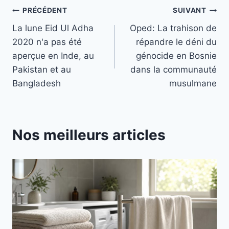
Navigation
PRÉCÉDENT
SUIVANT
La lune Eid Ul Adha
Oped: La trahison de
de
2020 n'a pas été
répandre le déni du
l’article
aperçue en Inde, au
génocide en Bosnie
Pakistan et au
dans la communauté
Bangladesh
musulmane
Nos meilleurs articles