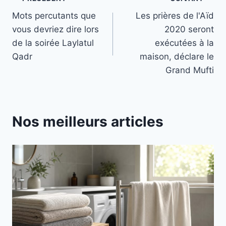
Navigation
Mots percutants que
Les prières de l'Aïd
de
vous devriez dire lors
2020 seront
l’article
de la soirée Laylatul
exécutées à la
Qadr
maison, déclare le
Grand Mufti
Nos meilleurs articles