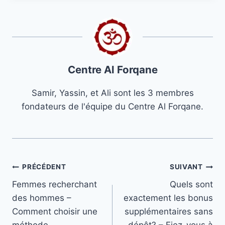
Centre Al Forqane
Samir, Yassin, et Ali sont les 3 membres
fondateurs de l'équipe du Centre Al Forqane.
Navigation
PRÉCÉDENT
SUIVANT
Femmes recherchant
Quels sont
de
des hommes –
exactement les bonus
l’article
Comment choisir une
supplémentaires sans
méthode
dépôt? – Fiez-vous à