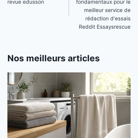
l’article
revue edusson
fondamentaux pour le
meilleur service de
rédaction d'essais
Reddit Essaysrescue
Nos meilleurs articles