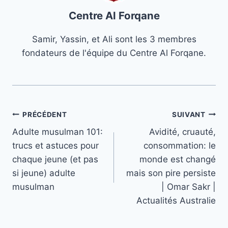
Centre Al Forqane
Samir, Yassin, et Ali sont les 3 membres
fondateurs de l'équipe du Centre Al Forqane.
Navigation
PRÉCÉDENT
SUIVANT
Adulte musulman 101:
Avidité, cruauté,
de
trucs et astuces pour
consommation: le
l’article
chaque jeune (et pas
monde est changé
si jeune) adulte
mais son pire persiste
musulman
| Omar Sakr |
Actualités Australie