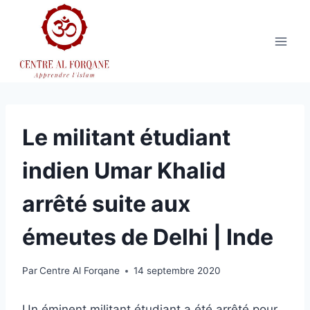
Aller
au
contenu
Le militant étudiant
indien Umar Khalid
arrêté suite aux
émeutes de Delhi | Inde
Par
Centre Al Forqane
14 septembre 2020
Un éminent militant étudiant a été arrêté pour