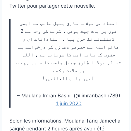
Twitter pour partager cette nouvelle.
استاد جی مولانا طارق جمیل صاحب سے ابھی
فون پر بات چیت ہوئی ، گرنے کی وجہ سے 2
گھنٹےٹے تک خون بہا ، استاداتات ای ی
عالم اسلام سے خصوصی دعاؤں کی درخواست ہے
حضرت کا سایہ امت کا سرمایہ ہے ، اللہ
تعالی مولانا طارق جمیل صاحب کا سایہ ہم سب
پر سلامت رکھے
آمین یارب العالمین!
– Maulana Imran Bashir (@ imranbashir789)
1 juin 2020
Selon les informations, Moulana Tariq Jameel a
saigné pendant 2 heures après avoir été