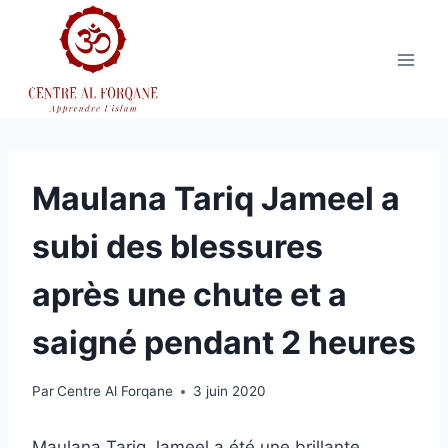
Aller
au
contenu
Maulana Tariq Jameel a
subi des blessures
après une chute et a
saigné pendant 2 heures
Par
Centre Al Forqane
3 juin 2020
Maulana Tariq Jameel a été une brillante