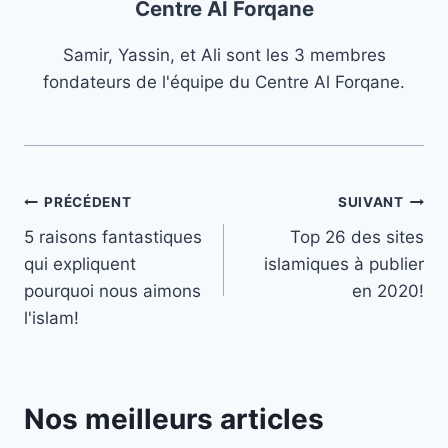
Centre Al Forqane
Samir, Yassin, et Ali sont les 3 membres
fondateurs de l'équipe du Centre Al Forqane.
Navigation
PRÉCÉDENT
SUIVANT
5 raisons fantastiques
Top 26 des sites
de
qui expliquent
islamiques à publier
l’article
pourquoi nous aimons
en 2020!
l'islam!
Nos meilleurs articles