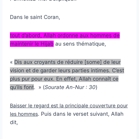
Dans le saint Coran,
tout d’abord, Allah ordonne aux hommes de
maintenir le Hijab
au sens thématique,
«
Dis aux croyants de réduire [some] de leur
vision et de garder leurs parties intimes. C’est
plus pur pour eux. En effet, Allah connaît ce
qu’ils font
. » (
Sourate An-Nur : 30
)
Baisser le regard est la principale couverture pour
les hommes
. Puis dans le verset suivant, Allah
dit,