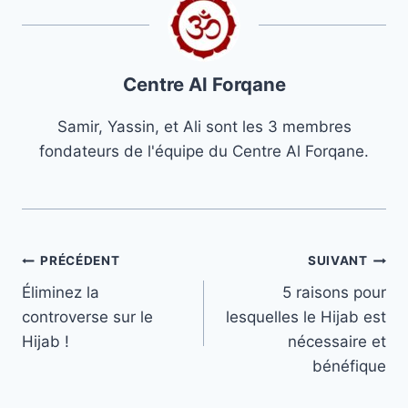
Centre Al Forqane
Samir, Yassin, et Ali sont les 3 membres
fondateurs de l'équipe du Centre Al Forqane.
Navigation
PRÉCÉDENT
SUIVANT
Éliminez la
5 raisons pour
de
controverse sur le
lesquelles le Hijab est
l’article
Hijab !
nécessaire et
bénéfique