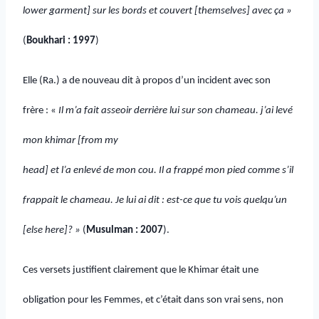
lower garment] sur les bords et couvert [themselves] avec ça »
(
Boukhari :
1997
)
Elle (Ra.) a de nouveau dit à propos d’un incident avec son
frère : «
Il m’a fait asseoir derrière lui sur son chameau. j’ai levé
mon khimar [from my
head] et l’a enlevé de mon cou. Il a frappé mon pied comme s’il
frappait le chameau. Je lui ai dit : est-ce que tu vois quelqu’un
[else here]? »
(
Musulman : 2007
).
Ces versets justifient clairement que le Khimar était une
obligation pour les Femmes, et c’était dans son vrai sens, non