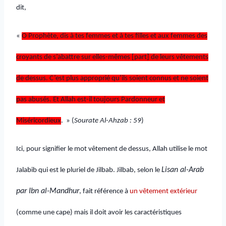
dit,
«
O Prophète, dis à tes femmes et à tes filles et aux femmes des
croyants de s’abattre sur elles-mêmes [part] de leurs vêtements
de dessus. C’est plus approprié qu’ils soient connus et ne soient
pas abusés. Et Allah est-il toujours Pardonneur et
Miséricordieux
. » (
Sourate Al-Ahzab : 59
)
Ici, pour signifier le mot vêtement de dessus, Allah utilise le mot
Lisan al-Arab
Jalabib qui est le pluriel de Jilbab. Jilbab, selon le
par Ibn al-Mandhur
, fait référence à
un vêtement extérieur
(comme une cape) mais il doit avoir les caractéristiques