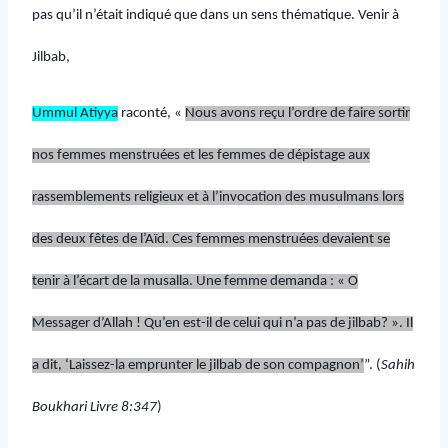
pas qu’il n’était indiqué que dans un sens thématique. Venir à
Jilbab,
Ummul Atiyya
raconté, «
Nous avons reçu l’ordre de faire sortir
nos femmes menstruées et les femmes de dépistage aux
rassemblements religieux et à l’invocation des musulmans lors
des deux fêtes de l’Aïd. Ces femmes menstruées devaient se
tenir à l’écart de la musalla. Une femme demanda : « O
Messager d’Allah ! Qu’en est-il de celui qui n’a pas de
jilbab
? ». Il
a dit, ‘Laissez-la emprunter le
jilbab
de son compagnon’
”. (
Sahih
Boukhari Livre 8:347
)