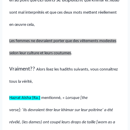
certains se disputent
en au point que
que Khimar et Jilbab
sont mal interprétés et que ces deux mots mettent réellement
en œuvre cela,
Les femmes ne devraient porter que des vêtements modestes
selon leur culture et leurs coutumes
.
Vraiment??
Alors lisez les hadiths suivants, vous connaîtrez
tous la vérité,
Hazrat Aisha (Ra.)
mentionné,
« Lorsque [the
verse]: ‘Ils devraient tirer leur khimar sur leur poitrine’ a été
révélé, (les dames) ont coupé leurs draps de taille [worn as a