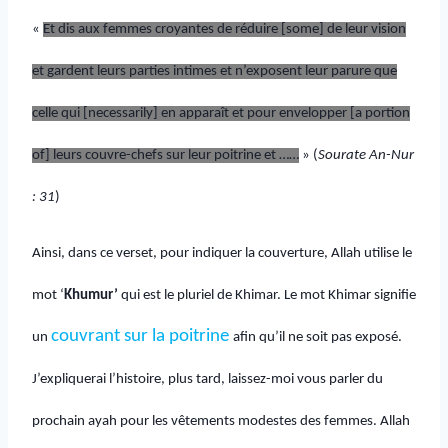
«
Et dis aux femmes croyantes de réduire [some] de leur vision
et gardent leurs parties intimes et n’exposent leur parure que
celle qui [necessarily] en apparaît et pour envelopper [a portion
of] leurs couvre-chefs sur leur poitrine et ……
» (
Sourate An-Nur
: 31
)
Ainsi, dans ce verset, pour indiquer la couverture, Allah utilise le
mot ‘
Khumur’
qui est le pluriel de Khimar. Le mot Khimar signifie
couvrant sur la poitrine
un
afin qu’il ne soit pas exposé.
J’expliquerai l’histoire, plus tard, laissez-moi vous parler du
prochain ayah pour les vêtements modestes des femmes. Allah