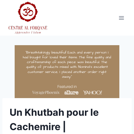
Aller
au
contenu
Un Khutbah pour le
Cachemire |