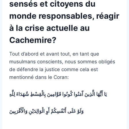
sensés et citoyens du
monde responsables, réagir
à la crise actuelle au
Cachemire?
Tout d’abord et avant tout, en tant que
musulmans conscients, nous sommes obligés
de défendre la justice comme cela est
mentionné dans le Coran:
يَا أَيُّهَا الَّذِينَ آَمَنُوا كُونُوا قَوَّامِينَ بِالْقِسْطِ شُهَدَاءَ لِلَّهِ
وَلَوْ عَلَى أَنْفُسِكُمْ أَوِ الْوَالِدَيْنِ وَالْأَقْرَبِينَ