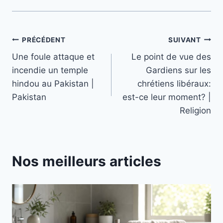
Navigation
PRÉCÉDENT
SUIVANT
Une foule attaque et
Le point de vue des
de
incendie un temple
Gardiens sur les
l’article
hindou au Pakistan |
chrétiens libéraux:
Pakistan
est-ce leur moment? |
Religion
Nos meilleurs articles