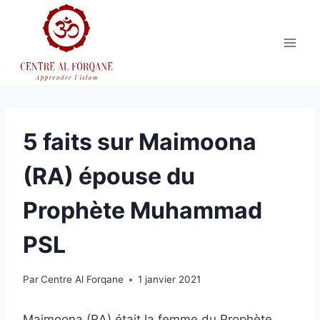
Aller
au
contenu
5 faits sur Maimoona
(RA) épouse du
Prophète Muhammad
PSL
Par
Centre Al Forqane
1 janvier 2021
Maimoona (RA) était la femme du Prophète