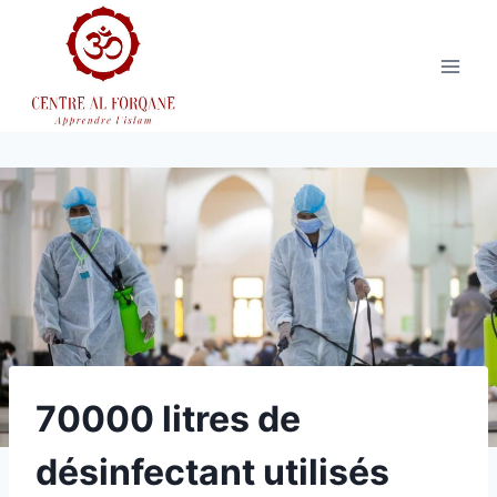
Aller
au
contenu
70000 litres de
désinfectant utilisés