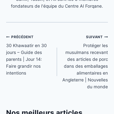
fondateurs de l'équipe du Centre Al Forqane.
Navigation
PRÉCÉDENT
SUIVANT
30 Khawaatir en 30
Protéger les
de
jours – Guide des
musulmans recevant
l’article
parents | Jour 14:
des articles de porc
Faire grandir nos
dans des emballages
intentions
alimentaires en
Angleterre | Nouvelles
du monde
Nos meilleurs articles