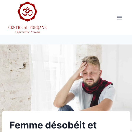
Aller
au
contenu
Femme désobéit et