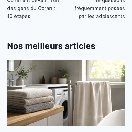
Comment devenir l'un
18 questions
de
des gens du Coran :
fréquemment posées
l’article
10 étapes
par les adolescents
Nos meilleurs articles