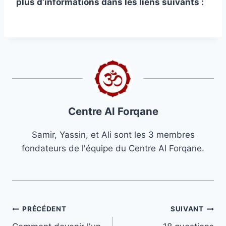
plus d’informations dans les liens suivants :
Centre Al Forqane
Samir, Yassin, et Ali sont les 3 membres
fondateurs de l'équipe du Centre Al Forqane.
Navigation
PRÉCÉDENT
SUIVANT