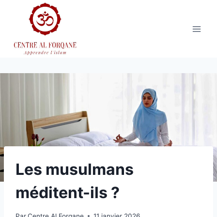
Aller
au
contenu
Les musulmans
méditent-ils ?
Par
Centre Al Forqane
11 janvier 2026