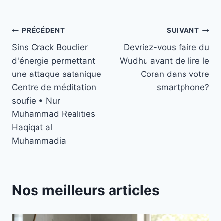
Navigation
PRÉCÉDENT
SUIVANT
Sins Crack Bouclier
Devriez-vous faire du
de
d'énergie permettant
Wudhu avant de lire le
l’article
une attaque satanique
Coran dans votre
Centre de méditation
smartphone?
soufie • Nur
Muhammad Realities
Haqiqat al
Muhammadia
Nos meilleurs articles