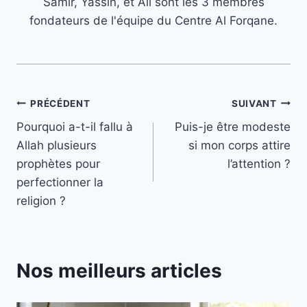
Samir, Yassin, et Ali sont les 3 membres
fondateurs de l'équipe du Centre Al Forqane.
Navigation
PRÉCÉDENT
SUIVANT
Pourquoi a-t-il fallu à
Puis-je être modeste
de
Allah plusieurs
si mon corps attire
l’article
prophètes pour
l’attention ?
perfectionner la
religion ?
Nos meilleurs articles