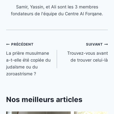
Samir, Yassin, et Ali sont les 3 membres
fondateurs de l'équipe du Centre Al Forqane.
Navigation
PRÉCÉDENT
SUIVANT
La prière musulmane
Trouvez-vous avant
de
a-t-elle été copiée du
de trouver celui-là
l’article
judaïsme ou du
zoroastrisme ?
Nos meilleurs articles