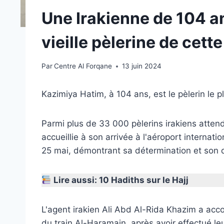
Une Irakienne de 104 a
vieille pèlerine de cett
Par
Centre Al Forqane
13 juin 2024
Kazimiya Hatim, à 104 ans, est le pèlerin le p
Parmi plus de 33 000 pèlerins irakiens attend
accueillie à son arrivée à l'aéroport intern
25 mai, démontrant sa détermination et son
Lire aussi
: 10 Hadiths sur le Hajj
L'agent irakien Ali Abd Al-Rida Khazim a a
du train Al-Haramain, après avoir effectué le