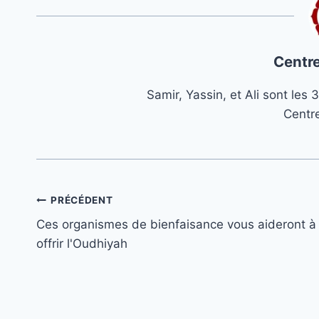
Centre
Samir, Yassin, et Ali sont le
Centr
Navigation
PRÉCÉDENT
Ces organismes de bienfaisance vous aideront à
de
offrir l'Oudhiyah
l’article