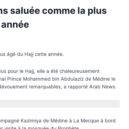
ns saluée comme la plus
e année
lus âgé du Hajj cette année.
us pour le Hajj, elle a été chaleureusement
ational Prince Mohammed bin Abdulaziz de Médine le
 dévouement remarquables, a rapporté Arab News.
ccompagné Kazimiya de Médine à La Mecque à bord
ur visite à la mosquée du Prophète.