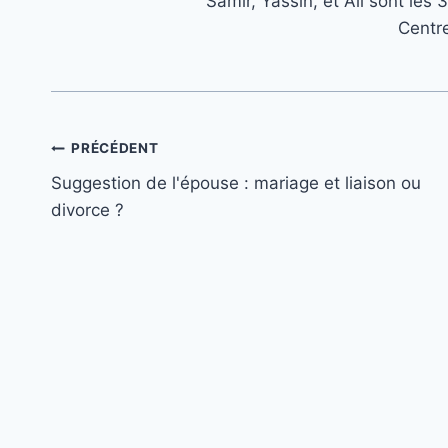
Samir, Yassin, et Ali sont le
Centr
Navigation
PRÉCÉDENT
Suggestion de l'épouse : mariage et liaison ou
de
divorce ?
l’article