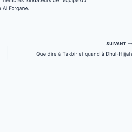
s 3 membres fondateurs de l'équipe du
e Al Forqane.
SUIVANT
Que dire à Takbir et quand à Dhul-Hijjah