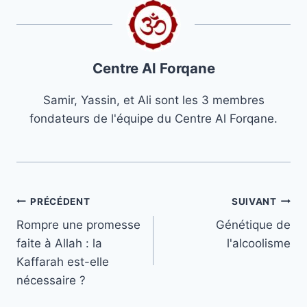
Centre Al Forqane
Samir, Yassin, et Ali sont les 3 membres
fondateurs de l'équipe du Centre Al Forqane.
Navigation
PRÉCÉDENT
SUIVANT
Rompre une promesse
Génétique de
de
faite à Allah : la
l'alcoolisme
l’article
Kaffarah est-elle
nécessaire ?