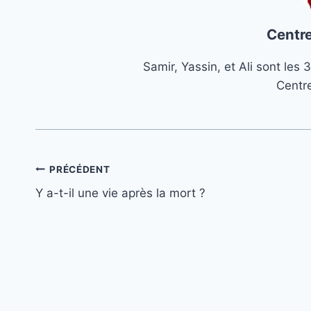
Centre
Samir, Yassin, et Ali sont le
Centr
Navigation
PRÉCÉDENT
Y a-t-il une vie après la mort ?
de
l’article