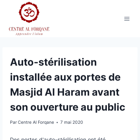
Aller
au
contenu
Auto-stérilisation
installée aux portes de
Masjid Al Haram avant
son ouverture au public
Par
Centre Al Forqane
7 mai 2020
Des portes d'auto-stérilisation ont été