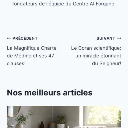
fondateurs de l'équipe du Centre Al Forqane.
Navigation
PRÉCÉDENT
SUIVANT
La Magnifique Charte
Le Coran scientifique:
de
de Médine et ses 47
un miracle étonnant
l’article
clauses!
du Seigneur!
Nos meilleurs articles