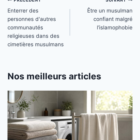
Navigation
Enterrer des
Être un musulman
de
personnes d'autres
confiant malgré
l’article
communautés
l’islamophobie
religieuses dans des
cimetières musulmans
Nos meilleurs articles