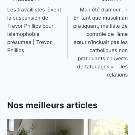
Navigation
Les travaillistes lèvent
Mon été d’amour : «
de
la suspension de
En tant que musulman
l’article
Trevor Phillips pour
pratiquant, ma liste de
islamophobie
contrôle de l’âme
présumée | Trevor
sœur n’incluait pas les
Phillips
catholiques non
pratiquants couverts
de tatouages ​​» | Des
relations
Nos meilleurs articles