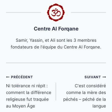
Centre Al Forqane
Samir, Yassin, et Ali sont les 3 membres
fondateurs de l'équipe du Centre Al Forqane.
Navigation
PRÉCÉDENT
SUIVANT
Ni tolérance ni répit :
C'est considéré
de
comment la différence
comme la mère des
l’article
religieuse fut traquée
péchés – péché de la
au Moyen Âge
langue