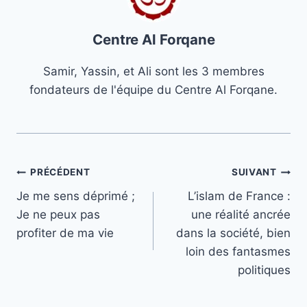
Centre Al Forqane
Samir, Yassin, et Ali sont les 3 membres
fondateurs de l'équipe du Centre Al Forqane.
Navigation
PRÉCÉDENT
SUIVANT
Je me sens déprimé ;
L’islam de France :
de
Je ne peux pas
une réalité ancrée
l’article
profiter de ma vie
dans la société, bien
loin des fantasmes
politiques